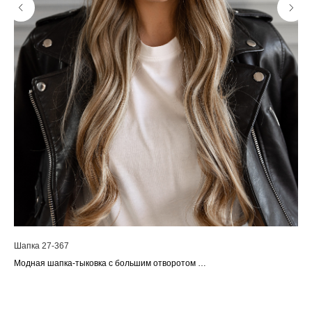
Шапка 27-367
Шап
Модная шапка-тыковка с большим отворотом
Шап
Размер 56-60
Ра
Состав: 52% вискоза 28% РБТ 20% нейлон
Сос
Производство: Россия
Про