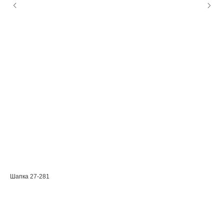
Шапка 27-281
Шап
Мо
Уни
шап
Ра