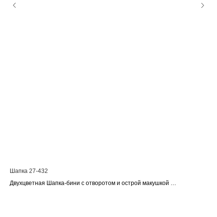
Шапка 27-432
Шап
Двухцветная Шапка-бини с отворотом и острой макушкой
Размер 56-60
Состав: 50% шерсть 50% акрил
Производство: Россия